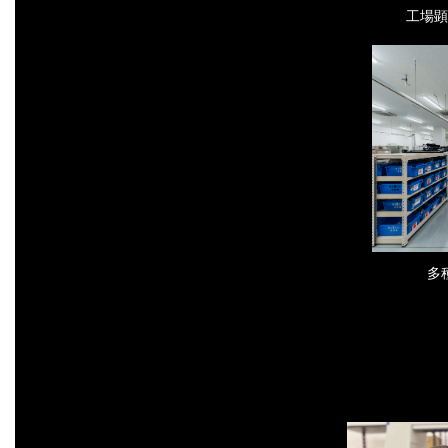
工場顕
多