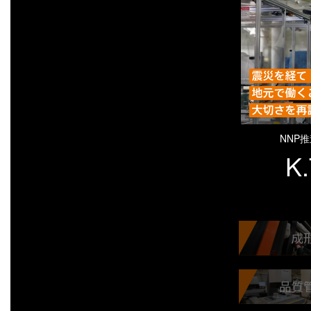
NNP
K.